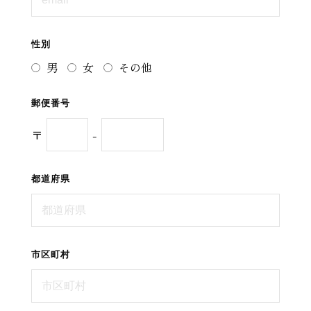
性別
男
女
その他
郵便番号
〒
-
都道府県
市区町村